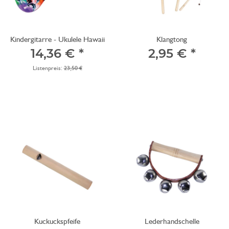
Kindergitarre - Ukulele Hawaii
Klangtong
14,36 €
*
2,95 €
*
Listenpreis:
23,50 €
Kuckuckspfeife
Lederhandschelle