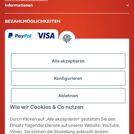
Informationen
BEZAHLMÖGLICHKEITEN
Alle akzeptieren
Mehr über
Konfigurieren
Ablehnen
Unser Qualitätsversprechen
Wie wir Cookies & Co nutzen
Spiel & Spaß bedeutet für uns auch eine sorgfältige Auswahl an
Durch Klicken auf „Alle akzeptieren“ gestatten Sie den
Produkten, die nachhaltig und unbedenklich hergestellt werden und
Einsatz folgender Dienste auf unserer Website: YouTube,
eine lange Haltbarkeit besitzen. So werden nicht nur Ressourcen bei
Vimeo. Sie können die Einstellung jederzeit ändern