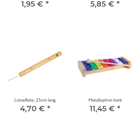
1,95 €
*
5,85 €
*
Lotusflöte, 25cm lang
Metallophon bunt
4,70 €
*
11,45 €
*