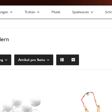
ungen
Truhen
Musik
Spielwaren
Sch
dern
ng
Artikel pro Seite