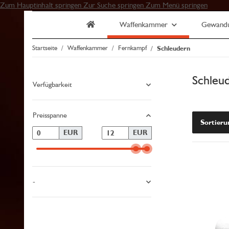
Zum Hauptinhalt springen
Zur Suche springen
Zum Menü springen
Waffenkammer
Gewand
Startseite
Waffenkammer
Fernkampf
Schleudern
Schleu
Verfügbarkeit
Preisspanne
Sortieru
EUR
EUR
-