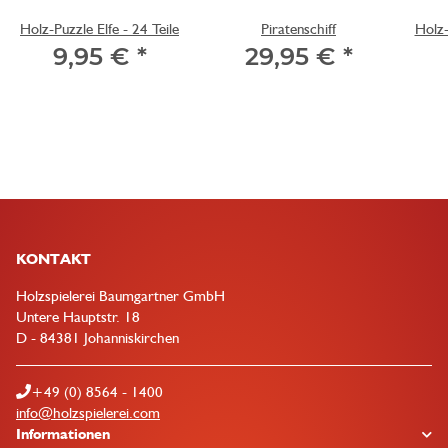
Holz-Puzzle Elfe - 24 Teile
Piratenschiff
Holz-
9,95 €
*
29,95 €
*
KONTAKT
Holzspielerei Baumgartner GmbH
Untere Hauptstr. 18
D - 84381 Johanniskirchen
+49 (0) 8564 - 1400
info@holzspielerei.com
Informationen