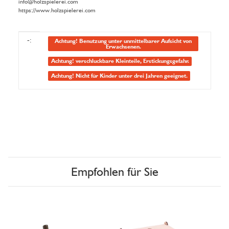
info@holzspielerei.com
https://www.holzspielerei.com
Produkteigenschaft
Wert
-:
Achtung! Benutzung unter unmittelbarer Aufsicht von
Erwachsenen.
Achtung! verschluckbare Kleinteile, Erstickungsgefahr.
Achtung! Nicht für Kinder unter drei Jahren geeignet.
Empfohlen für Sie