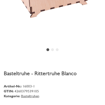
Basteltruhe - Rittertruhe Blanco
Artikel-Nr.:
16003-1
GTIN:
4260379539105
Kategorie:
Basteltruhen