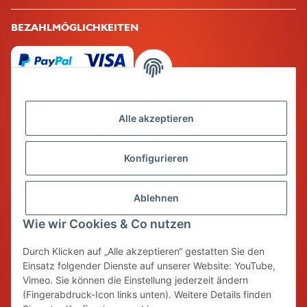
BEZAHLMÖGLICHKEITEN
Alle akzeptieren
Mehr über
Konfigurieren
Ablehnen
Unser Qualitätsversprechen
Wie wir Cookies & Co nutzen
Spiel & Spaß bedeutet für uns auch eine sorgfältige Auswahl an
Durch Klicken auf „Alle akzeptieren“ gestatten Sie den
Produkten, die nachhaltig und unbedenklich hergestellt werden und
Einsatz folgender Dienste auf unserer Website: YouTube,
eine lange Haltbarkeit besitzen. So werden nicht nur Ressourcen bei
Vimeo. Sie können die Einstellung jederzeit ändern
der Herstellung geschont, sondern auch die Wegwerfkultur
(Fingerabdruck-Icon links unten). Weitere Details finden
allmählich überwunden. Wir setzen auf natürliche Materialien!