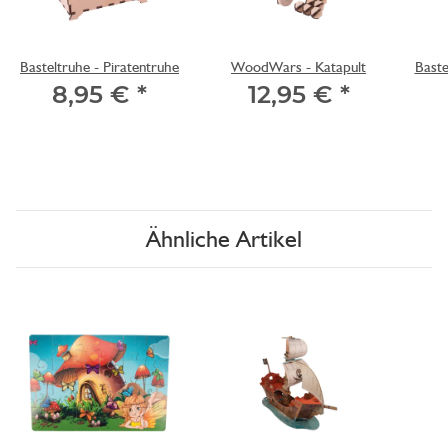
Basteltruhe - Piratentruhe
WoodWars - Katapult
Baste
8,95 €
*
12,95 €
*
Ähnliche Artikel