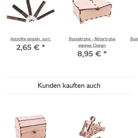
Aststifte einzeln, sort.
Basteltruhe - Rittertruhe
Bast
eigenes Design
2,65 €
*
8,95 €
*
Kunden kauften auch