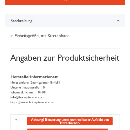
Beschreibung
in Einheitsgröße, mit Stretchband
Angaben zur Produktsicherheit
Herstellerinformationen:
Holzspielerei Baumgartner GmbH
Untere Hauptstraße 18
Johanniskirchen, , 84381
info@holzspielerei.com
https://www.holzspielerei.com
Produkteigenschaft
Wert
-:
Achtung! Benutzung unter unmittelbarer Aufsicht von
Erwachsenen.