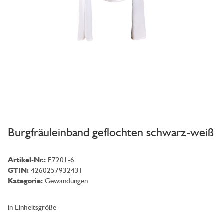
Burgfräuleinband geflochten schwarz-weiß
Artikel-Nr.:
F7201-6
GTIN:
4260257932431
Kategorie:
Gewandungen
in Einheitsgröße