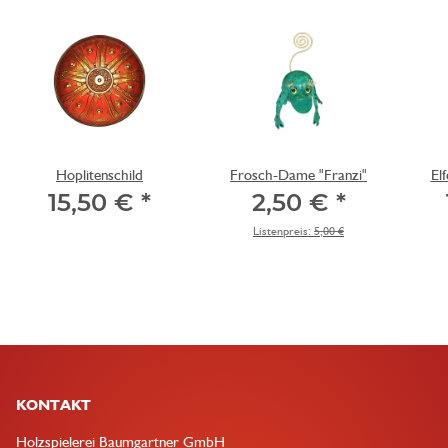
Hoplitenschild
Frosch-Dame "Franzi"
El
15,50 €
*
2,50 €
*
Listenpreis:
5,00 €
KONTAKT
Holzspielerei Baumgartner GmbH