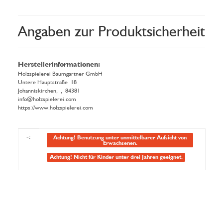
Angaben zur Produktsicherheit
Herstellerinformationen:
Holzspielerei Baumgartner GmbH
Untere Hauptstraße 18
Johanniskirchen, , 84381
info@holzspielerei.com
https://www.holzspielerei.com
Produkteigenschaft
Wert
-:
Achtung! Benutzung unter unmittelbarer Aufsicht von
Erwachsenen.
Achtung! Nicht für Kinder unter drei Jahren geeignet.