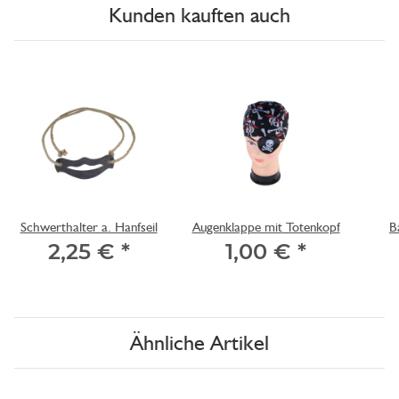
Kunden kauften auch
Schwerthalter a. Hanfseil
Augenklappe mit Totenkopf
B
2,25 €
*
1,00 €
*
Ähnliche Artikel