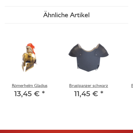
Ähnliche Artikel
Römerhelm Gladius
Brustpanzer schwarz
B
13,45 €
*
11,45 €
*