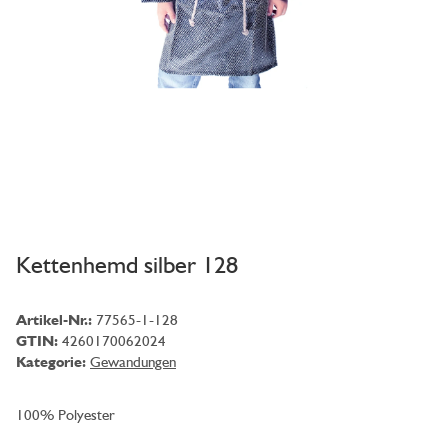
Kettenhemd silber 128
Artikel-Nr.:
77565-1-128
GTIN:
4260170062024
Kategorie:
Gewandungen
100% Polyester