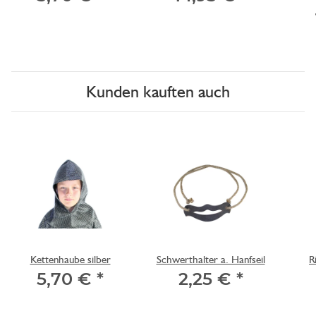
Kunden kauften auch
Kettenhaube silber
Schwerthalter a. Hanfseil
R
5,70 €
*
2,25 €
*