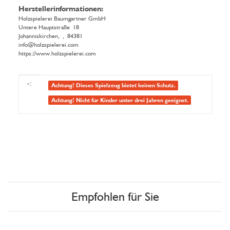
Herstellerinformationen:
Holzspielerei Baumgartner GmbH
Untere Hauptstraße 18
Johanniskirchen, , 84381
info@holzspielerei.com
https://www.holzspielerei.com
Produkteigenschaft
Wert
-:
Achtung! Dieses Spielzeug bietet keinen Schutz.
Achtung! Nicht für Kinder unter drei Jahren geeignet.
Empfohlen für Sie