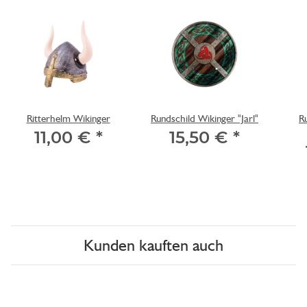
Ritterhelm Wikinger
Rundschild Wikinger "Jarl"
R
11,00 €
*
15,50 €
*
Kunden kauften auch