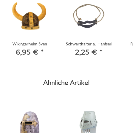
Wikingerhelm Sven
Schwerthalter a. Hanfseil
R
6,95 €
*
2,25 €
*
Ähnliche Artikel