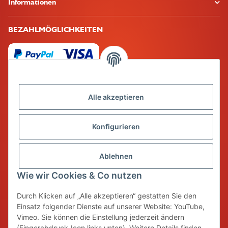
Informationen
BEZAHLMÖGLICHKEITEN
Alle akzeptieren
Mehr über
Konfigurieren
Ablehnen
Unser Qualitätsversprechen
Wie wir Cookies & Co nutzen
Spiel & Spaß bedeutet für uns auch eine sorgfältige Auswahl an
Durch Klicken auf „Alle akzeptieren“ gestatten Sie den
Produkten, die nachhaltig und unbedenklich hergestellt werden und
Einsatz folgender Dienste auf unserer Website: YouTube,
eine lange Haltbarkeit besitzen. So werden nicht nur Ressourcen bei
Vimeo. Sie können die Einstellung jederzeit ändern
der Herstellung geschont, sondern auch die Wegwerfkultur
(Fingerabdruck-Icon links unten). Weitere Details finden